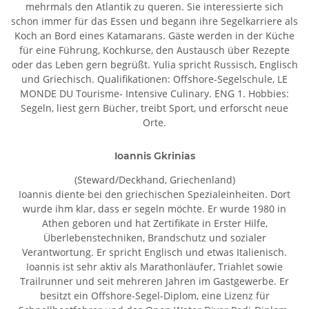
mehrmals den Atlantik zu queren. Sie interessierte sich
schon immer für das Essen und begann ihre Segelkarriere als
Koch an Bord eines Katamarans. Gäste werden in der Küche
für eine Führung, Kochkurse, den Austausch über Rezepte
oder das Leben gern begrüßt. Yulia spricht Russisch, Englisch
und Griechisch. Qualifikationen: Offshore-Segelschule, LE
MONDE DU Tourisme- Intensive Culinary. ENG 1. Hobbies:
Segeln, liest gern Bücher, treibt Sport, und erforscht neue
Orte.
Ioannis Gkrinias
(Steward/Deckhand, Griechenland)
Ioannis diente bei den griechischen Spezialeinheiten. Dort
wurde ihm klar, dass er segeln möchte. Er wurde 1980 in
Athen geboren und hat Zertifikate in Erster Hilfe,
Überlebenstechniken, Brandschutz und sozialer
Verantwortung. Er spricht Englisch und etwas Italienisch.
Ioannis ist sehr aktiv als Marathonläufer, Triahlet sowie
Trailrunner und seit mehreren Jahren im Gastgewerbe. Er
besitzt ein Offshore-Segel-Diplom, eine Lizenz für