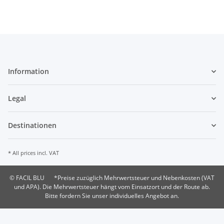
Information
Legal
Destinationen
* All prices incl. VAT
© FACIL BLU
*Preise zuzüglich Mehrwertsteuer und Nebenkosten (VAT
und APA). Die Mehrwertsteuer hängt vom Einsatzort und der Route ab.
Bitte fordern Sie unser individuelles Angebot an.