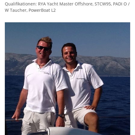
Qualifikationen: RYA Yacht Master Offshore, STCW95, PADI O /
W Taucher, PowerBoat L2