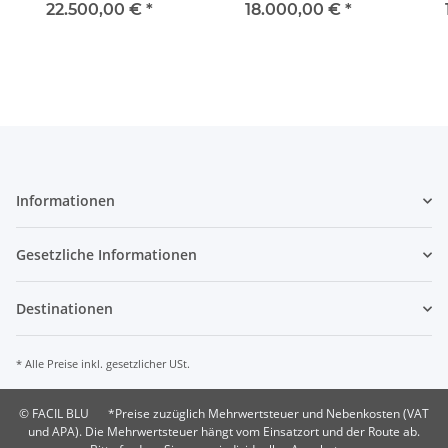
22.500,00 €
*
18.000,00 €
*
Informationen
Gesetzliche Informationen
Destinationen
* Alle Preise inkl. gesetzlicher USt.
© FACIL BLU
*Preise zuzüglich Mehrwertsteuer und Nebenkosten (VAT
und APA). Die Mehrwertsteuer hängt vom Einsatzort und der Route ab.