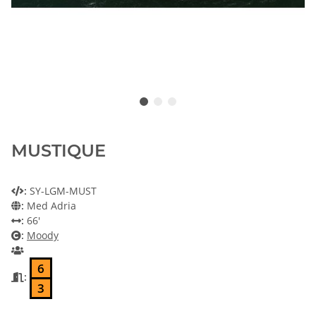
MUSTIQUE
:
SY-LGM-MUST
:
Med Adria
:
66'
:
Moody
6
:
3