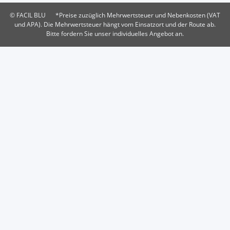
© FACIL BLU
*Preise zuzüglich Mehrwertsteuer und Nebenkosten (VAT
und APA). Die Mehrwertsteuer hängt vom Einsatzort und der Route ab.
Bitte fordern Sie unser individuelles Angebot an.