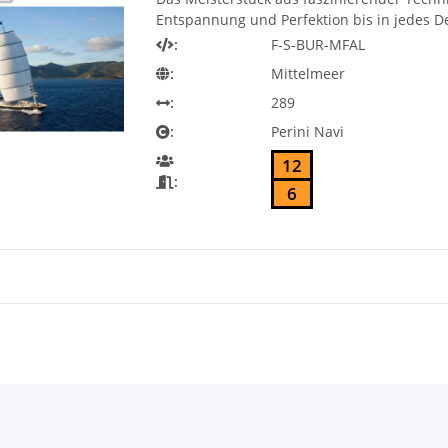
Entspannung und Perfektion bis in jedes De
:
F-S-BUR-MFAL
:
Mittelmeer
:
289
:
Perini Navi
12
:
6