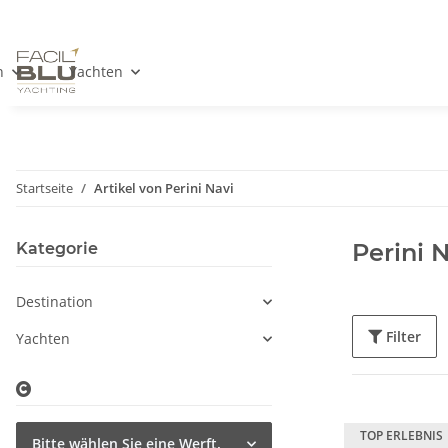
n
Yachten
Startseite
Artikel von Perini Navi
Perini 
Kategorie
Destination
Filter
Yachten
TOP ERLEBNIS
Bitte wählen Sie eine Werft.