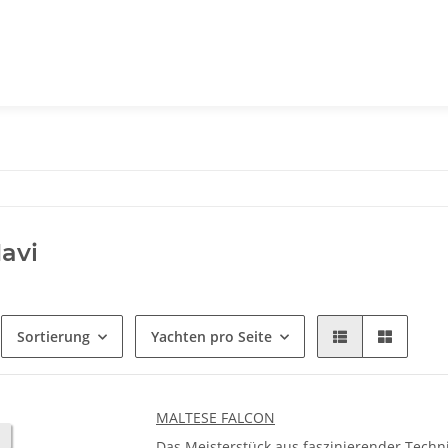
Navi
Sortierung
Yachten pro Seite
MALTESE FALCON
Das Meisterstück aus faszinierender Techn