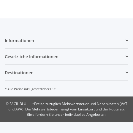
Informationen
Gesetzliche Informationen
Destinationen
* Alle Preise inkl. gesetzlicher USt.
© FACIL BLU
*Preise zuzüglich Mehrwertsteuer und Nebenkosten (VAT
und APA). Die Mehrwertsteuer hängt vom Einsatzort und der Route ab.
Bitte fordern Sie unser individuelles Angebot an.