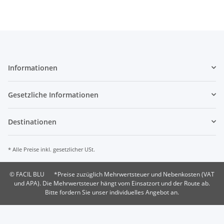
Informationen
Gesetzliche Informationen
Destinationen
* Alle Preise inkl. gesetzlicher USt.
© FACIL BLU
*Preise zuzüglich Mehrwertsteuer und Nebenkosten (VAT
und APA). Die Mehrwertsteuer hängt vom Einsatzort und der Route ab.
Bitte fordern Sie unser individuelles Angebot an.