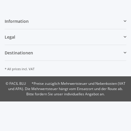
Information
Legal
Destinationen
* All prices incl. VAT
© FACIL BLU
*Preise zuzüglich Mehrwertsteuer und Nebenkosten (VAT
und APA). Die Mehrwertsteuer hängt vom Einsatzort und der Route ab.
Bitte fordern Sie unser individuelles Angebot an.